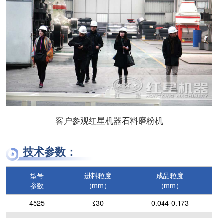
客户参观红星机器石料磨粉机
技术参数：
型号
进料粒度
成品粒度
参数
（mm）
（mm）
4525
≤30
0.044-0.173