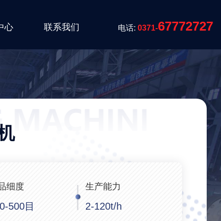
67772727
中心
联系我们
电话:
0371-
机
品细度
生产能力
00-500目
2-120t/h