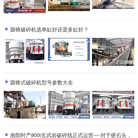
圆锥破碎机选单缸好还是多缸好？
圆锥式破碎机型号参数大全
南阳时产800t玄武岩破碎线正式运营—-对于硬石头，