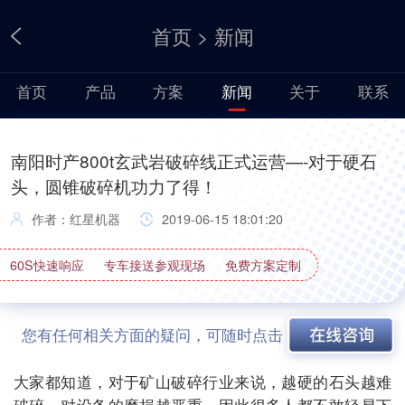
首页
>
新闻
首页
产品
方案
新闻
关于
联系
南阳时产800t玄武岩破碎线正式运营—-对于硬石
头，圆锥破碎机功力了得！
作者：红星机器
2019-06-15 18:01:20
60S快速响应
专车接送参观现场
免费方案定制
您有任何相关方面的疑问，可随时点击
大家都知道，对于矿山破碎行业来说，越硬的石头越难
破碎，对设备的磨损越严重，因此很多人都不敢轻易下