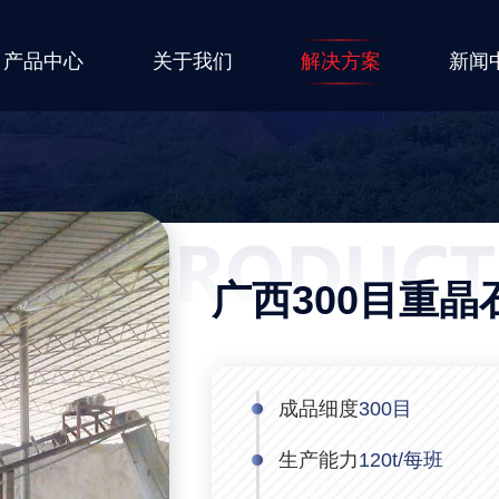
产品中心
关于我们
解决方案
新闻
广西300目重
成品细度
300目
生产能力
120t/每班