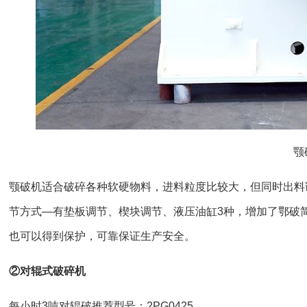
颚
颚破机适合破碎各种软硬物料，进料粒度比较大，但同时出料
节方式—有垫板调节、楔块调节、液压油缸3种，增加了鄂破
也可以得到保护，可靠保证生产安全。
②对辊式破碎机
每小时3吨对辊破推荐型号：2PG0425